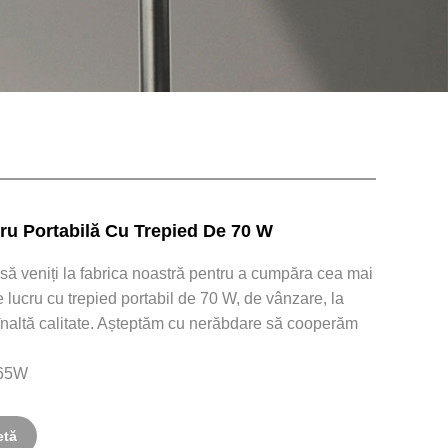
u Portabilă Cu Trepied De 70 W
 să veniți la fabrica noastră pentru a cumpăra cea mai
 lucru cu trepied portabil de 70 W, de vânzare, la
 înaltă calitate. Așteptăm cu nerăbdare să cooperăm
-65W
etă