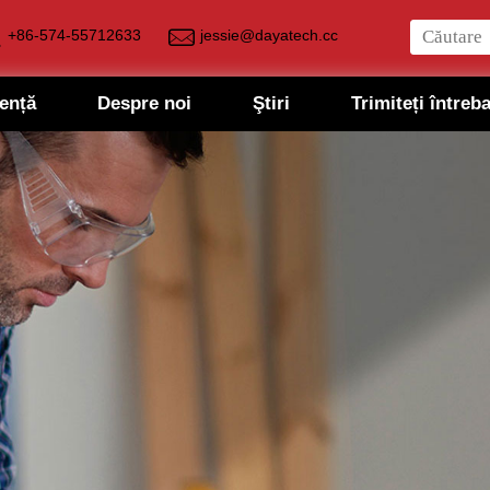
+86-574-55712633
jessie@dayatech.cc
tență
Despre noi
Ştiri
Trimiteți întreb