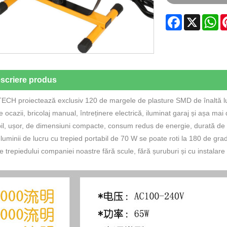
Facebook
X
W
scriere produs
CH proiectează exclusiv 120 de margele de plasture SMD de înaltă lumi
e ocazii, bricolaj manual, întreținere electrică, iluminat garaj și așa mai
il, ușor, de dimensiuni compacte, consum redus de energie, durată de v
luminii de lucru cu trepied portabil de 70 W se poate roti la 180 de grad
iile trepiedului companiei noastre fără scule, fără șuruburi și cu instalare 