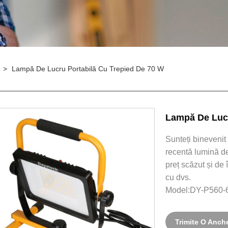
>
Lampă De Lucru Portabilă Cu Trepied De 70 W
Lampă De Lucr
Sunteți binevenit
recentă lumină de
preț scăzut și de
cu dvs.
Model:DY-P560
Trimite O Anch