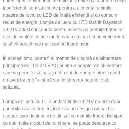
baterii sunt convenabile de utilizat și chiar dacă puterea este
insuficientă, sunt suficiente pentru a alimenta luminile
noastre de lucru cu LED de înaltă eficiență și cu consum
redus de energie. Lampa de lucru cu LED fără fir Dayatech
18-21V a fost concepută pentru acestea și permite bateriilor
dvs. de scule electrice multi-marcă să joace mai multe roluri
și să vă aducă mai mult confort foarte ușor.
În același timp, poate fi alimentat de o sursă de alimentare
principală de 100-240V AC printr-un adaptor de alimentare
care vă permite să lucrați nelimitat de energie atunci când
nu aveți baterie în mână sau încărcarea bateriei este
scăzută.
Lampa de lucru cu LED-uri fără fir de 18-21V nu este doar
portabilă sau cu trepied, toate au un design compact și
ușoare, ușor de ținut și de utilizat cu mâinile libere. Echipat
cu mai multe moduri de iluminare, se poate descurca cu