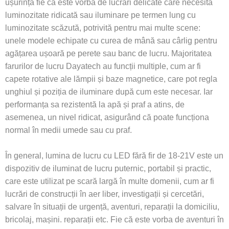
ușurință fie că este vorba de lucrări delicate care necesită
luminozitate ridicată sau iluminare pe termen lung cu
luminozitate scăzută, potrivită pentru mai multe scene:
unele modele echipate cu curea de mână sau cârlig pentru
agățarea ușoară pe perete sau banc de lucru. Majoritatea
farurilor de lucru Dayatech au funcții multiple, cum ar fi
capete rotative ale lămpii și baze magnetice, care pot regla
unghiul și poziția de iluminare după cum este necesar. Iar
performanța sa rezistentă la apă și praf a atins, de
asemenea, un nivel ridicat, asigurând că poate funcționa
normal în medii umede sau cu praf.
În general, lumina de lucru cu LED fără fir de 18-21V este un
dispozitiv de iluminat de lucru puternic, portabil și practic,
care este utilizat pe scară largă în multe domenii, cum ar fi
lucrări de construcții în aer liber, investigații și cercetări,
salvare în situații de urgență, aventuri, reparații la domiciliu,
bricolaj, mașini. reparații etc. Fie că este vorba de aventuri în