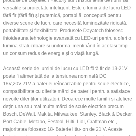
produse de Dayatech Factory sunt instrumente de iluminat
versatile și proiectate inteligent. Este o lumină de lucru LED
fără fir (fără fir) și puternică, portabilă, concepută pentru
diverse scene de lucru care necesită luminozitate ridicată,
portabilitate și flexibilitate. Produsele Dayatech folosesc
întotdeauna tehnologie avansată cu LED-uri pentru a oferi o
lumină strălucitoare și uniformă, menținând în același timp
un consum redus de energie și o viață lungă.
Această serie de lumini de lucru cu LED fără fir de 18-21V
poate fi alimentată de la tensiunea nominală DC
18V,20V,21V a bateriei reîncărcabile pentru scule electrice,
compatibilitate cu diferite mărci de baterii pentru a satisface
nevoile diferiților utilizatori. Deoarece multe familii și ateliere
dețin una sau mai multe mărci de scule electrice precum
Bosch, DeWalt, Makita, Milwaukee, Stanley, Black & Decker,
Port-Cable, Metabo, Festool, Hilti, Lidl, Craftman etc.,
majoritatea folosesc 18- Baterie litiu-ion de 21 V. Aceste