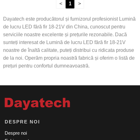
<
1
>
Dayatech este producătorul și furnizorul profesionist Lumină
de lucru LED fără fir 18-21V din China, cunoscut pentru
serviciile noastre excelente și prețurile rezonabile. Dacă
sunteți interesat de Lumină de lucru LED fără fir 18-21V
noastre de înaltă calitate, puteți distribui cu ridicata produse
de la noi. Operăm propria noastră fabrică și oferim o listă de
prețuri pentru confortul dumneavoastră.
DESPRE NOI
Despre noi