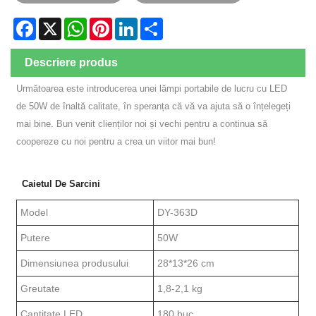
Facebook
X
WhatsApp
Pinterest
LinkedIn
Share
Descriere produs
Următoarea este introducerea unei lămpi portabile de lucru cu LED
de 50W de înaltă calitate, în speranța că vă va ajuta să o înțelegeți
mai bine. Bun venit clienților noi și vechi pentru a continua să
coopereze cu noi pentru a crea un viitor mai bun!
Caietul De Sarcini
Model
DY-363D
Putere
50W
Dimensiunea produsului
28*13*26 cm
Greutate
1,8-2,1 kg
Cantitate LED
180 buc