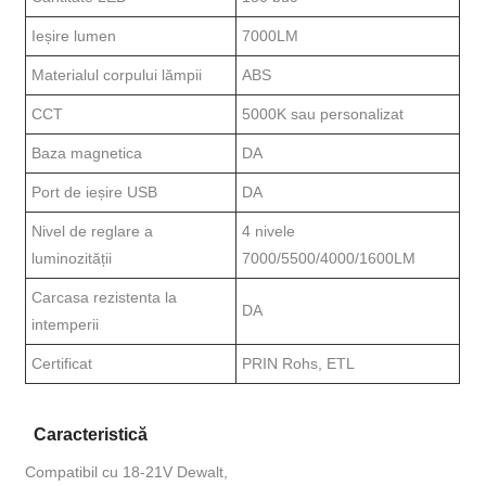
Ieșire lumen
7000LM
Materialul corpului lămpii
ABS
CCT
5000K sau personalizat
Baza magnetica
DA
Port de ieșire USB
DA
Nivel de reglare a
4 nivele
luminozității
7000/5500/4000/1600LM
Carcasa rezistenta la
DA
intemperii
Certificat
PRIN Rohs, ETL
Caracteristică
Compatibil cu 18-21V Dewalt,