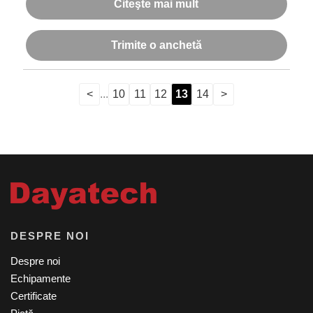
Citeşte mai mult
Trimite o anchetă
<
...
10
11
12
13
14
>
DESPRE NOI
Despre noi
Echipamente
Certificate