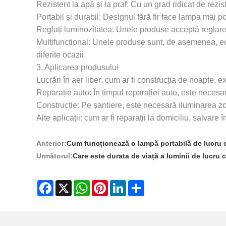
Rezistent la apă și la praf: Cu un grad ridicat de rezi
Portabil și durabil: Designul fără fir face lampa mai po
Reglați luminozitatea: Unele produse acceptă reglarea 
Multifuncțional: Unele produse sunt, de asemenea, echip
diferite ocazii.
3. Aplicarea produsului
Lucrări în aer liber: cum ar fi construcția de noapte, e
Reparație auto: În timpul reparației auto, este necesară
Construcție: Pe șantiere, este necesară iluminarea zon
Alte aplicații: cum ar fi reparații la domiciliu, salvar
Anterior:
Cum funcționează o lampă portabilă de lucru 
Următorul:
Care este durata de viață a luminii de lucru
Facebook
X
WhatsApp
Pinterest
LinkedIn
Share