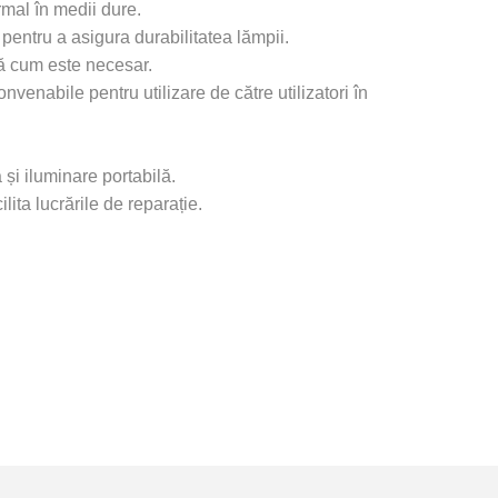
rmal în medii dure.
 pentru a asigura durabilitatea lămpii.
pă cum este necesar.
venabile pentru utilizare de către utilizatori în
 și iluminare portabilă.
lita lucrările de reparație.