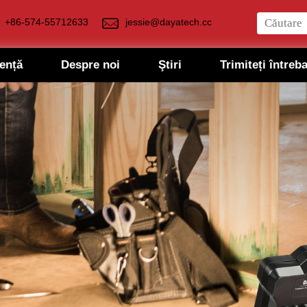
+86-574-55712633
jessie@dayatech.cc
tență
Despre noi
Ştiri
Trimiteți întreb