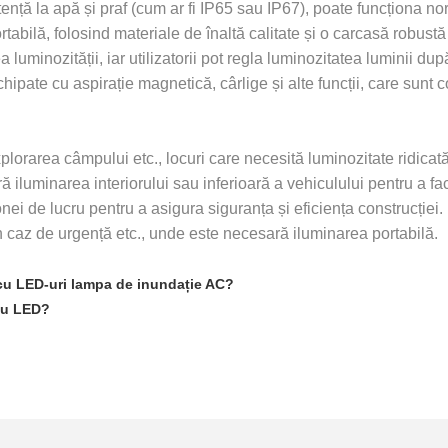
stență la apă și praf (cum ar fi IP65 sau IP67), poate funcționa no
rtabilă, folosind materiale de înaltă calitate și o carcasă robustă
luminozității, iar utilizatorii pot regla luminozitatea luminii du
ate cu aspirație magnetică, cârlige și alte funcții, care sunt con
xplorarea câmpului etc., locuri care necesită luminozitate ridicată
 iluminarea interiorului sau inferioară a vehiculului pentru a faci
ei de lucru pentru a asigura siguranța și eficiența construcției.
e în caz de urgență etc., unde este necesară iluminarea portabilă.
cu LED-uri lampa de inundație AC?
 cu LED?